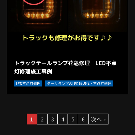
トラックテールランプ花魁修理 LED不点
灯修理施工事例
LED不点灯修理
テールランプのLED球切れ・不点灯修理
1
2
3
4
5
6
次へ »